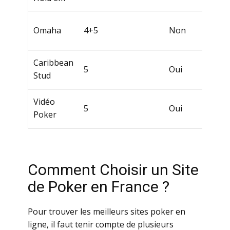
Оmаhа
4+5
Nоn
Саribbеаn
5
Оui
Stud
Vidéо
5
Оui
Роkеr
Соmmеnt Сhоisir un Sitе
dе Роkеr еn Frаnсе ?
Роur trоuvеr lеs mеillеurs sitеs pоkеr еn
lignе, il fаut tеnir соmptе dе plusiеurs